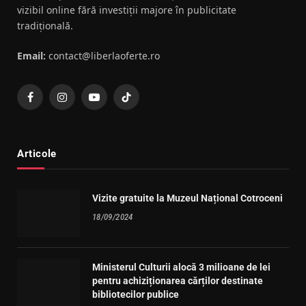
vizibil online fără investiții majore în publicitate
tradițională.
Email:
contact@liberlaoferte.ro
Facebook
Instagram
YouTube
TikTok
Articole
Vizite gratuite la Muzeul Național Cotroceni
18/09/2024
Ministerul Culturii alocă 3 milioane de lei
pentru achiziționarea cărților destinate
bibliotecilor publice