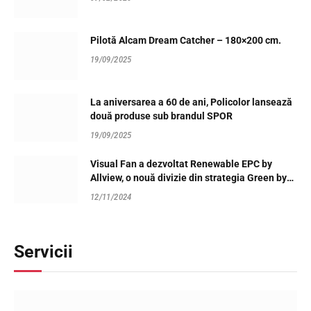
Pilotă Alcam Dream Catcher – 180×200 cm.
19/09/2025
La aniversarea a 60 de ani, Policolor lansează
două produse sub brandul SPOR
19/09/2025
Visual Fan a dezvoltat Renewable EPC by
Allview, o nouă divizie din strategia Green by
Allview, dedicată unui viitor verde și business-
12/11/2024
urilor profitabile
Servicii