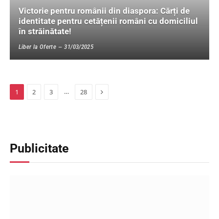
Victorie pentru românii din diaspora: Cărți de
identitate pentru cetățenii români cu domiciliul
în străinătate!
Liber la Oferte
31/03/2025
Următorul
…
1
2
3
28
Publicitate