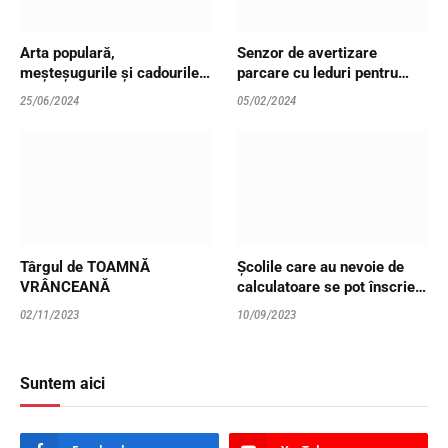
Arta populară,
Senzor de avertizare
meșteșugurile și cadourile,
parcare cu leduri pentru
vedetele Târgului de vară
garaje
25/06/2024
05/02/2024
Învie Tradiția
Târgul de TOAMNĂ
Școlile care au nevoie de
VRÂNCEANĂ
calculatoare se pot înscrie
până pe 2 octombrie în al
02/11/2023
10/09/2023
doilea apel al programului
Dăm Click pe România
2023
Suntem aici