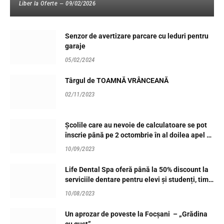
Liber la Oferte
09/02/2026
Senzor de avertizare parcare cu leduri pentru
garaje
05/02/2024
Târgul de TOAMNĂ VRÂNCEANĂ
02/11/2023
Școlile care au nevoie de calculatoare se pot
înscrie până pe 2 octombrie în al doilea apel al
programului Dăm Click pe România 2023
10/09/2023
Life Dental Spa oferă până la 50% discount la
serviciile dentare pentru elevi și studenți, timp
de o lună, până la începerea noului an școlar
10/08/2023
Un aprozar de poveste la Focșani – „Grădina