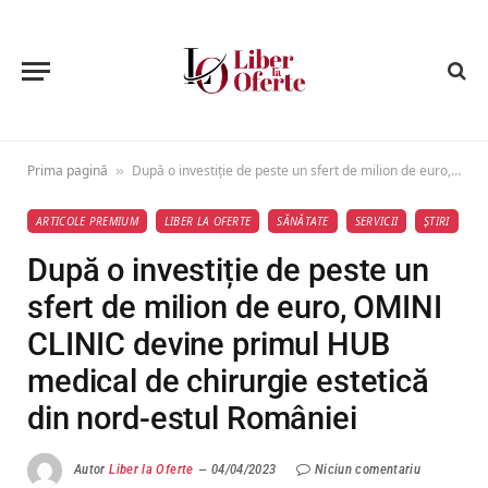
Prima pagină
După o investiție de peste un sfert de milion de euro, OMINI CLINIC devine primul HUB medical de chirurgie estetică din nord-estul României
»
ARTICOLE PREMIUM
LIBER LA OFERTE
SĂNĂTATE
SERVICII
ȘTIRI
După o investiție de peste un
sfert de milion de euro, OMINI
CLINIC devine primul HUB
medical de chirurgie estetică
din nord-estul României
Autor
Liber la Oferte
04/04/2023
Niciun comentariu