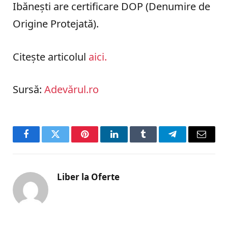
Ibănești are certificare DOP (Denumire de
Origine Protejată).
Citește articolul
aici.
Sursă:
Adevărul.ro
Facebook
Twitter
Pinterest
LinkedIn
Tumblr
Telegram
Email
Liber la Oferte