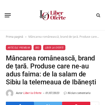
Prima pagină
Mâncarea românească, brand de țară. Produse care ne-au adus faima: de la salam de Sibiu la telemeaua de Ibănești
»
ARTICOLE PREMIUM
BIO
LIBER LA OFERTE
Mâncarea românească, brand
de țară. Produse care ne-au
adus faima: de la salam de
Sibiu la telemeaua de Ibănești
Autor
Liber la Oferte
01/07/2023
Niciun comentariu