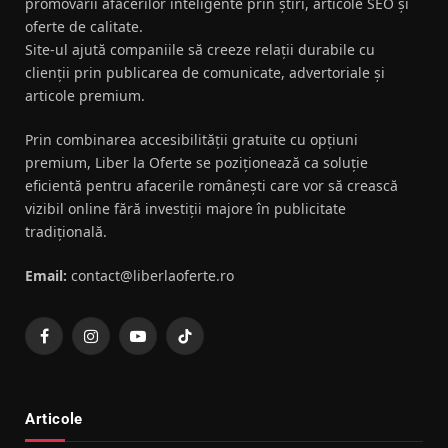
promovării afacerilor inteligente prin știri, articole SEO și
oferte de calitate.
Site-ul ajută companiile să creeze relații durabile cu
clienții prin publicarea de comunicate, advertoriale și
articole premium.
Prin combinarea accesibilității gratuite cu opțiuni
premium, Liber la Oferte se poziționează ca soluție
eficientă pentru afacerile românești care vor să crească
vizibil online fără investiții majore în publicitate
tradițională.
Email:
contact@liberlaoferte.ro
Facebook
Instagram
YouTube
TikTok
Articole