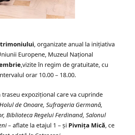
atrimoniului
, organizate anual la inițiativa
Uniunii Europene, Muzeul Național
tembrie
,vizite în regim de gratuitate, cu
intervalul orar 10.00 – 18.00.
n traseu expozițional care va cuprinde
Holul de Onoare, Sufrageria Germană,
or, Biblioteca Regelui Ferdinand, Salonul
eni –
aflate la etajul 1 – și
Pivnița Mică
, ce