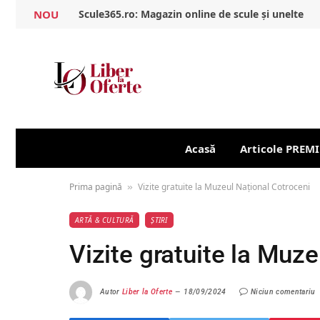
NOU
Scule365.ro: Magazin online de scule și unelte
Acasă
Articole PREM
Prima pagină
Vizite gratuite la Muzeul Național Cotroceni
»
ARTĂ & CULTURĂ
ȘTIRI
Vizite gratuite la Muz
Autor
Liber la Oferte
18/09/2024
Niciun comentariu