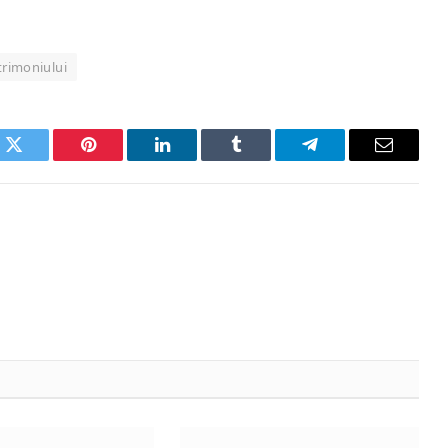
trimoniului
k
Twitter
Pinterest
LinkedIn
Tumblr
Telegram
Email