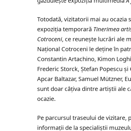
găzduiește expoziția multimedia
A
Totodată, vizitatorii mai au ocazia 
expoziția temporară
Tinerimea arti
Cotroceni
, ce reunește lucrări ale 
Național Cotroceni le deține în pa
Constantin Artachino, Kimon Loghi,
Frederic Storck, Ștefan Popescu și
Apcar Baltazar, Samuel Mützner, E
sunt doar câțiva dintre artiștii ale
ocazie.
Pe parcursul traseului de vizitare, p
informații de la specialiștii muzeulu