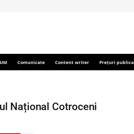
IUM
Comunicate
Content writer
Prețuri publica
eul Național Cotroceni