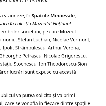
 fost odată la Cotroceni
.
să vizioneze, în
Spațiile Medievale
,
stică în colecția Muzeului Național
membrilor societății, pe care Muzeul
trimoniu. Ștefan Luchian, Nicolae Vermont,
 Ipolit Strâmbulescu, Arthur Verona,
 Gheorghe Petrașcu, Nicolae Grigorescu,
ustațiu Stoenescu, Ion Theodorescu-Sion
 căror lucrări sunt expuse cu această
ublicul va putea solicita și va primi
i, care se vor afla în fiecare dintre spațiile