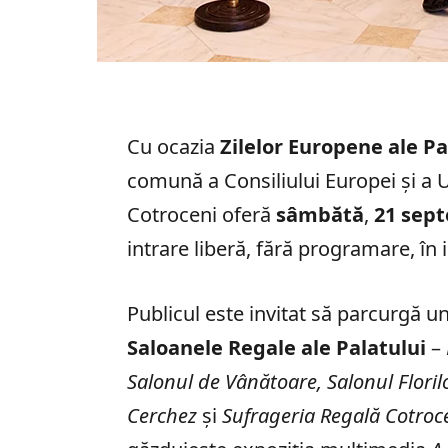
Cu ocazia
Zilelor Europene ale P
comună a Consiliului Europei şi a 
Cotroceni oferă
sâmbătă
,
21 sep
intrare liberă, fără programare, în 
Publicul este invitat să parcurgă u
Saloanele Regale ale Palatului
–
Salonul de Vânătoare, Salonul Floril
Cerchez
și
Sufrageria Regală Cotroc