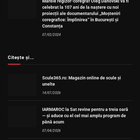
Marele regizor-coregraf Oleg Danovski va fi
celebrat la 107 ani de la naștere cu noi
proiecții ale documentarului ,,Moșteniri
coregrafice: Împlinirea’’ în București și
Constanța
07/02/2024
Citește și...
Scule365.ro: Magazin online de scule și
unelte
14/07/2026
IARMAROC la Sat revine pentru a treia oară
— și aduce cu el cel mai amplu program de
până acum
07/04/2026