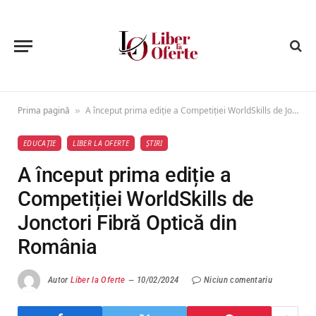
Prima pagină
A început prima ediție a Competiției WorldSkills de Jonctori Fibră Optică din România
»
EDUCAȚIE
LIBER LA OFERTE
ȘTIRI
A început prima ediție a
Competiției WorldSkills de
Jonctori Fibră Optică din
România
Autor
Liber la Oferte
10/02/2024
Niciun comentariu