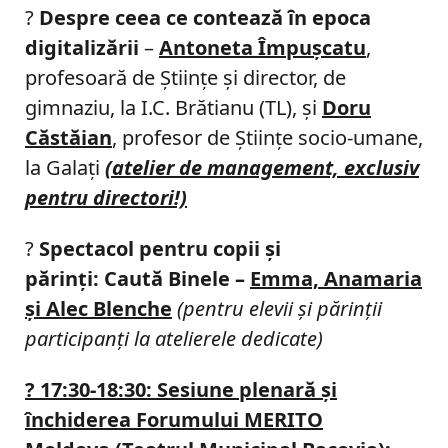
?
Despre ceea ce contează ȋn epoca
digitalizării
–
Antoneta Împuşcatu
,
profesoară de Ştiinţe şi director, de
gimnaziu, la I.C. Brătianu (TL), şi
Doru
Căstăian
, profesor de Ştiinţe socio-umane,
la Galaţi
(atelier de management, exclusiv
pentru directori!)
?
Spectacol pentru copii şi
părinţi: Caută Binele –
Emma, Anamaria
şi Alec Blenche
(pentru elevii şi părinţii
participanţi la atelierele dedicate)
?
17:30-18:30: Sesiune plenară şi
închiderea Forumului MERITO