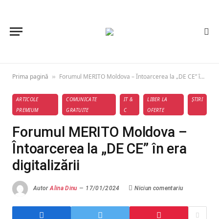
Prima pagină
Forumul MERITO Moldova – Întoarcerea la „DE CE” în era digitalizării
»
ARTICOLE
COMUNICATE
IT &
LIBER LA
ȘTIRI
PREMIUM
GRATUITE
C
OFERTE
Forumul MERITO Moldova –
Întoarcerea la „DE CE” în era
digitalizării
Autor
Alina Dinu
17/01/2024
Niciun comentariu