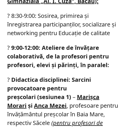
Gimnazială „Al. I. Cuza”, Bacău):
? 8:30-9:00: Sosirea, primirea şi
înregistrarea participanţilor, socializare şi
networking pentru Educaţie de calitate
?
9:00-12:00: Ateliere de învăţare
colaborativă, de la profesori pentru
profesori, elevi şi părinţi, în paralel:
?
Didactica disciplinei: Sarcini
provocatoare pentru
preșcolari (sesiunea 1)
–
Marişca
Morari
şi
Anca Mezei
, profesoare pentru
învăţământul preşcolar în Baia Mare,
respectiv Săcele
(pentru profesori de