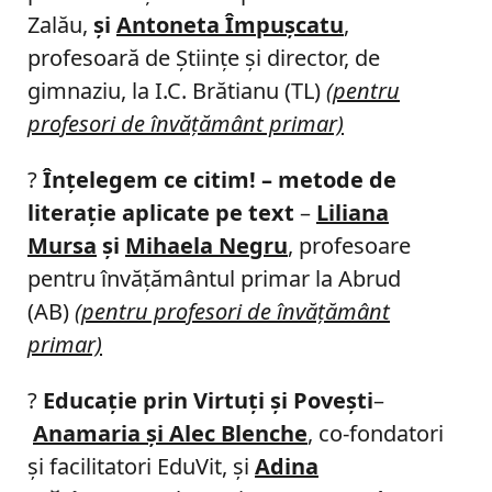
Zalău,
şi
Antoneta Împuşcatu
,
profesoară de Ştiinţe şi director, de
gimnaziu, la I.C. Brătianu (TL)
(pentru
profesori de învăţământ primar)
?
Înțelegem ce citim! – metode de
literație aplicate pe text
–
Liliana
Mursa
şi
Mihaela Negru
, profesoare
pentru învăţământul primar la Abrud
(AB)
(pentru profesori de învăţământ
primar)
?
Educație prin Virtuți și Povești
–
Anamaria şi Alec Blenche
, co-fondatori
şi facilitatori EduVit, şi
Adina