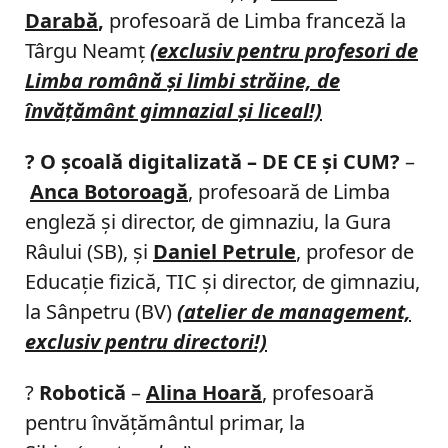
Darabă
,
profesoară de Limba franceză la
Târgu Neamţ
(exclusiv pentru profesori de
Limba română şi limbi străine, de
învăţământ gimnazial şi liceal!)
?
O şcoală digitalizată – DE CE şi CUM?
–
Anca Botoroagă
, profesoară de Limba
engleză şi director, de gimnaziu, la Gura
Râului (SB), şi
Daniel Petrule
, profesor de
Educaţie fizică, TIC şi director, de gimnaziu,
la Sânpetru (BV)
(atelier de management,
exclusiv pentru directori!)
?
Robotică
–
Alina Hoară
, profesoară
pentru învăţământul primar, la