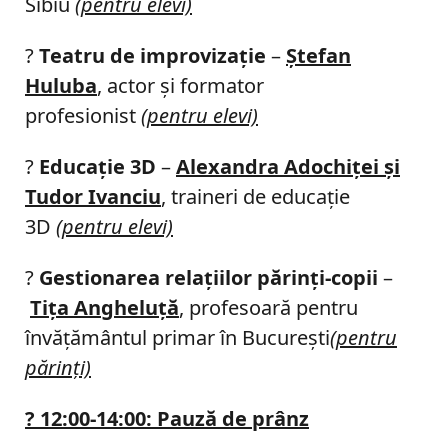
Sibiu
(pentru elevi)
?
Teatru de improvizaţie
–
Ştefan
Huluba
, actor şi formator
profesionist
(pentru elevi)
?
Educaţie 3D
–
Alexandra Adochiţei şi
Tudor Ivanciu
, traineri de educaţie
3D
(pentru elevi)
?
Gestionarea relațiilor părinţi-copii
–
Tiţa Angheluţă
, profesoară pentru
învăţământul primar în Bucureşti
(pentru
părinţi)
?
12:00-14:00: Pauză de prânz