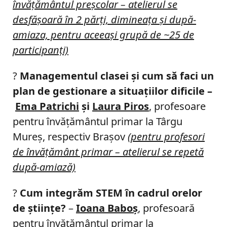
învăţământul preşcolar – atelierul se
desfăşoară în 2 părţi, dimineaţa şi după-
amiaza, pentru aceeaşi grupă de ~25 de
participanţi)
?
Managementul clasei şi cum să faci un
plan de gestionare a situaţiilor dificile –
Ema Patrichi
şi
Laura Piros
, profesoare
pentru învăţământul primar la Târgu
Mureş, respectiv Braşov
(pentru profesori
de învăţământ primar – atelierul se repetă
după-amiază)
?
Cum integrăm STEM în cadrul orelor
de științe?
–
Ioana Baboş
, profesoară
pentru învăţământul primar la