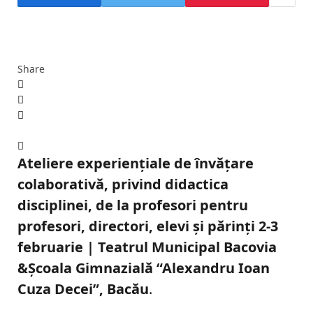
Share
Ateliere experienţiale de învățare
colaborativă, privind didactica
disciplinei, de la profesori pentru
profesori, directori, elevi și părinți 2-3
februarie | Teatrul Municipal Bacovia
&Şcoala Gimnazială “Alexandru Ioan
Cuza Decei”, Bacău
.