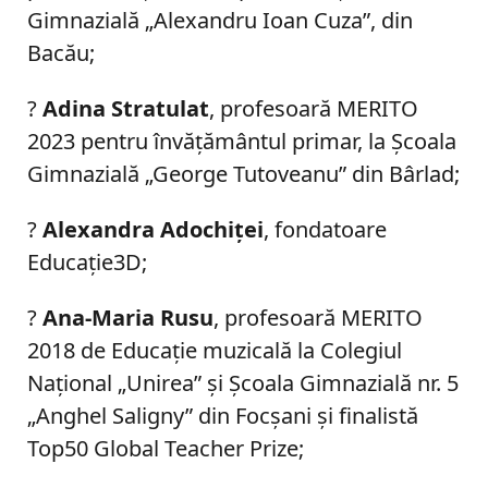
Gimnazială „Alexandru Ioan Cuza”, din
Bacău;
?
Adina Stratulat
, profesoară MERITO
2023 pentru învăţământul primar, la Şcoala
Gimnazială „George Tutoveanu” din Bârlad;
?
Alexandra Adochiţei
, fondatoare
Educaţie3D;
?
Ana-Maria Rusu
, profesoară MERITO
2018 de Educaţie muzicală la Colegiul
Naţional „Unirea” şi Şcoala Gimnazială nr. 5
„Anghel Saligny” din Focşani şi finalistă
Top50 Global Teacher Prize;