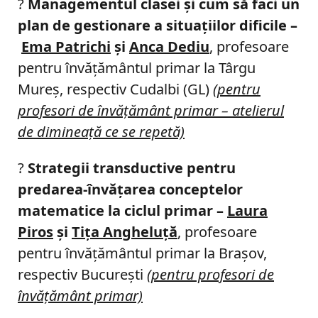
?
Managementul clasei şi cum să faci un
plan de gestionare a situaţiilor dificile –
Ema Patrichi
şi
Anca Dediu
, profesoare
pentru învăţământul primar la Târgu
Mureş, respectiv Cudalbi (GL)
(pentru
profesori de învăţământ primar – atelierul
de dimineaţă ce se repetă)
?
Strategii transductive pentru
predarea-învăţarea conceptelor
matematice la ciclul primar –
Laura
Piros
şi
Tiţa Angheluţă
, profesoare
pentru învăţământul primar la Braşov,
respectiv Bucureşti
(pentru profesori de
învăţământ primar)