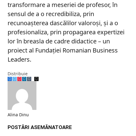
transformare a meseriei de profesor, în
sensul de a o recredibiliza, prin
recunoaşterea dascălilor valoroşi, şi a o
profesionaliza, prin propagarea expertizei
lor în breasla de cadre didactice – un
proiect al Fundaţiei Romanian Business
Leaders.
Distribuie
Facebook
Twitter
Pinterest
LinkedIn
Tumblr
Telegram
Email
Alina Dinu
POSTĂRI ASEMĂNATOARE