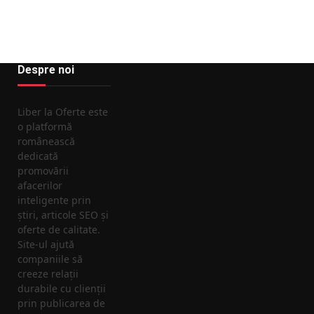
Despre noi
Liber la Oferte este
o platformă
românească
dedicată
promovării
afacerilor
inteligente prin
știri, articole SEO și
oferte de calitate.
Site-ul ajută
companiile să
creeze relații
durabile cu clienții
prin publicarea de