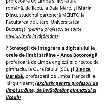
profesoară de Limba şi literatura
română, de liceu, la Baia Mare, şi
Maria
Dinu
, studentă parteneră MERITO la
Facultarea de Litere, Universitatea
Bucureşti
(pentru profesori de toate
nivelurile de învăţământ)
?
Strategii de integrare a digitalului la
orele de limbi străine –
Anca Botoroagă
,
profesoară de Limba engleză şi director, de
gimnaziu, la Gura Râului (SB),
şi
Bianca
Darabă
,
profesoară de Limba franceză la
Târgu Neamţ
(exclusiv pentru profesori de
limbi străine, de învăţământ gimnazial şi
liceal!)