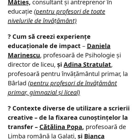
Mătieş
,
consultant şi antreprenor în
educaţie
(pentru profesori de toate
nivelurile de învăţământ)
?
Cum să creezi experiențe
educaționale de impact
–
Daniela
Marinescu
, profesoară de Psihologie şi
director de liceu,
şi
Adina Stratulat
,
profesoară pentru învăţământul primar, la
Bârlad
(pentru profesori de învăţământ
primar, gimnazial şi liceal)
?
Contexte diverse de utilizare a scrierii
creative – de la fixarea cunoștințelor la
transfer –
Cătălina Popa
,
profesoară de
Limba română la Galaţi,
şi
Bianca