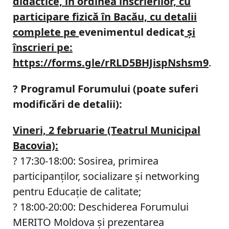
didactice, în ordinea înscrierilor, cu
participare fizică în Bacău, cu detalii
complete pe
evenimentul dedicat
şi
înscrieri pe:
https://forms.gle/rRLD5BHJispNshsm9
.
?
Programul Forumului (poate suferi
modificări de detalii):
Vineri, 2 februarie (Teatrul Municipal
Bacovia):
? 17:30-18:00: Sosirea, primirea
participanţilor, socializare şi networking
pentru Educaţie de calitate;
? 18:00-20:00: Deschiderea Forumului
MERITO Moldova şi prezentarea