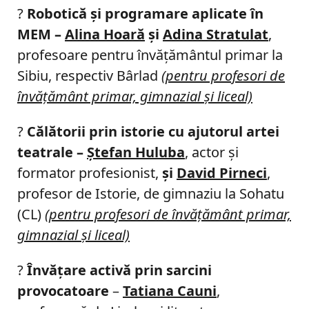
?
Robotică şi programare aplicate în
MEM –
Alina Hoară
şi
Adina Stratulat
,
profesoare pentru învăţământul primar la
Sibiu, respectiv Bârlad
(pentru profesori de
învăţământ primar, gimnazial şi liceal)
?
Călătorii prin istorie cu ajutorul artei
teatrale –
Ştefan Huluba
, actor şi
formator profesionist,
şi
David Pirneci
,
profesor de Istorie, de gimnaziu la Sohatu
(CL)
(pentru profesori de învăţământ primar,
gimnazial şi liceal)
?
Învățare activă prin sarcini
provocatoare
–
Tatiana Cauni
,