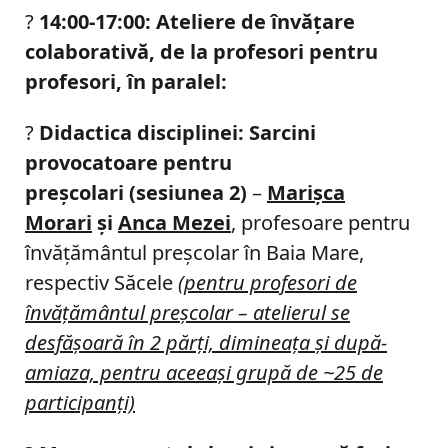
?
14:00-17:00: Ateliere de învăţare
colaborativă, de la profesori pentru
profesori, în paralel:
?
Didactica disciplinei: Sarcini
provocatoare pentru
preșcolari (sesiunea 2)
–
Marişca
Morari
şi
Anca Mezei
, profesoare pentru
învăţământul preşcolar în Baia Mare,
respectiv Săcele
(pentru profesori de
învăţământul preşcolar – atelierul se
desfăşoară în 2 părţi, dimineaţa şi după-
amiaza, pentru aceeaşi grupă de ~25 de
participanţi)