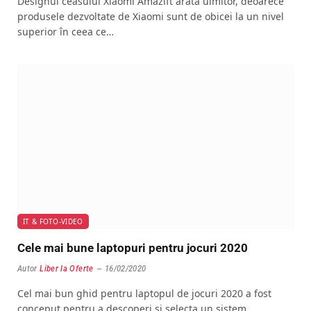
Designul ceasului Xiaomi Amazift arată uimitor, deoarece
produsele dezvoltate de Xiaomi sunt de obicei la un nivel
superior în ceea ce…
IT & FOTO-VIDEO
Cele mai bune laptopuri pentru jocuri 2020
Autor
Liber la Oferte
16/02/2020
Cel mai bun ghid pentru laptopul de jocuri 2020 a fost
conceput pentru a descoperi și selecta un sistem