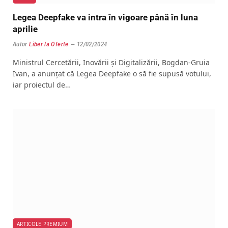
Legea Deepfake va intra în vigoare până în luna
aprilie
Autor
Liber la Oferte
12/02/2024
Ministrul Cercetării, Inovării şi Digitalizării, Bogdan-Gruia
Ivan, a anunțat că Legea Deepfake o să fie supusă votului,
iar proiectul de…
ARTICOLE PREMIUM