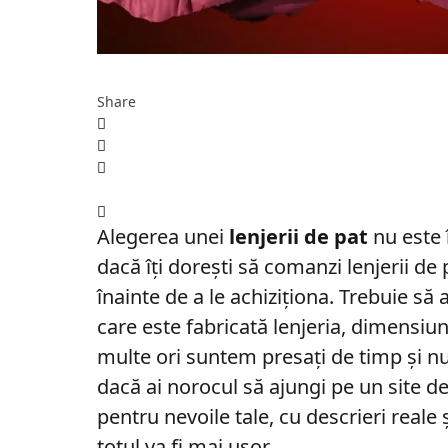
Share
Alegerea unei
lenjerii de pat
nu este 
dacă îți dorești să comanzi lenjerii de
înainte de a le achiziționa. Trebuie s
care este fabricată lenjeria, dimensiun
multe ori suntem presați de timp și n
dacă ai norocul să ajungi pe un site de
pentru nevoile tale, cu descrieri reale 
totul va fi mai ușor.