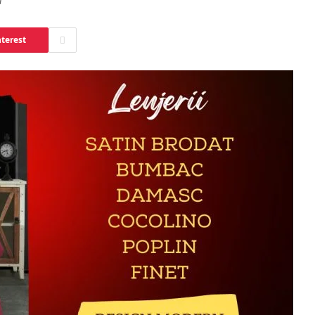
u
nterest