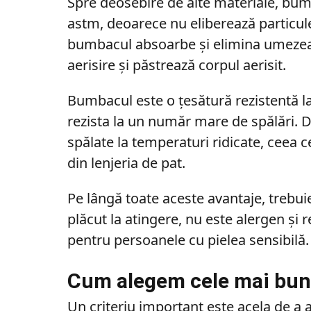
Spre deosebire de alte materiale, bum
astm, deoarece nu eliberează particule
bumbacul absoarbe și elimina umezeal
aerisire și păstrează corpul aerisit.
Bumbacul este o țesătură rezistentă la 
rezista la un număr mare de spălări.
spălate la temperaturi ridicate, ceea ce
din lenjeria de pat.
Pe lângă toate aceste avantaje, treb
plăcut la atingere, nu este alergen și 
pentru persoanele cu pielea sensibilă.
Cum alegem cele mai bune
Un criteriu important este acela de a a