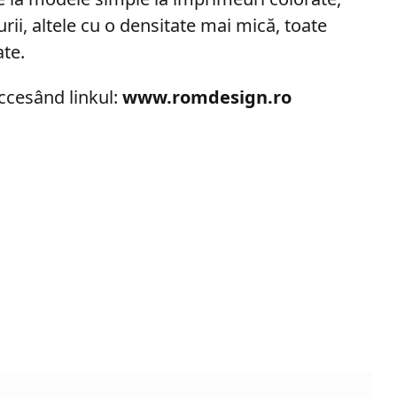
ii, altele cu o densitate mai mică, toate
ate.
accesând linkul:
www.romdesign.ro