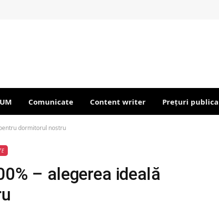
IUM
Comunicate
Content writer
Prețuri publica
pentru dormitorul nostru
TE
00% – alegerea ideală
ru