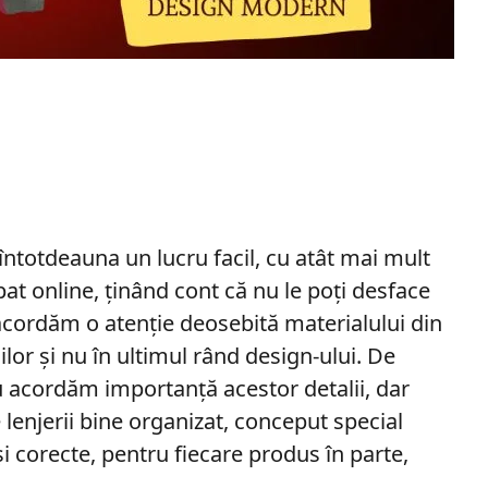
întotdeauna un lucru facil, cu atât mai mult
 pat online, ținând cont că nu le poți desface
ă acordăm o atenție deosebită materialului din
ilor și nu în ultimul rând design-ului. De
u acordăm importanță acestor detalii, dar
 lenjerii bine organizat, conceput special
și corecte, pentru fiecare produs în parte,