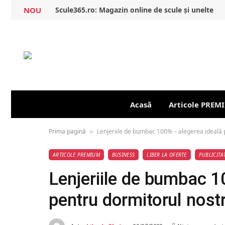
NOU
Scule365.ro: Magazin online de scule și unelte
Acasă
Articole PREM
Prima pagină
Lenjeriile de bumbac 100% – alegerea ideală 
»
ARTICOLE PREMIUM
BUSINESS
LIBER LA OFERTE
PUBLICITA
Lenjeriile de bumbac 1
pentru dormitorul nost