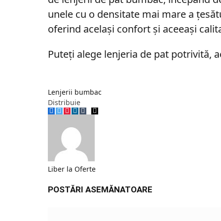
unele cu o densitate mai mare a țesătur
oferind același confort și aceeași calit
Puteți alege lenjeria de pat potrivită, 
Lenjerii bumbac
Distribuie
Facebook
Twitter
Pinterest
LinkedIn
Tumblr
Telegram
Email
Liber la Oferte
POSTĂRI ASEMĂNATOARE