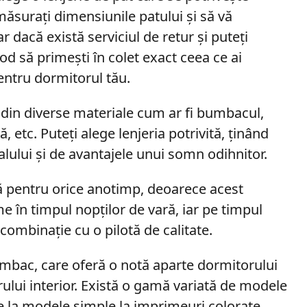
măsurați dimensiunile patului și să vă
ar dacă există serviciul de retur și puteți
d să primești în colet exact ceea ce ai
entru dormitorul tău.
 din diverse materiale cum ar fi bumbacul,
 etc. Puteți alege lenjeria potrivită, ținând
alului și de avantajele unui somn odihnitor.
 pentru orice anotimp, deoarece acest
e în timpul nopților de vară, iar pe timpul
 combinație cu o pilotă de calitate.
umbac, care oferă o notă aparte dormitorului
ului interior. Există o gamă variată de modele
e la modele simple la imprimeuri colorate,