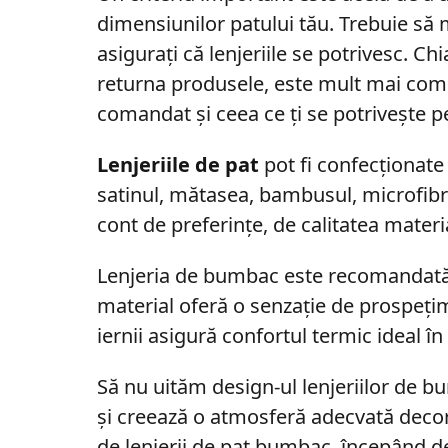
dimensiunilor patului tău. Trebuie să 
asigurați că lenjeriile se potrivesc. Chi
returna produsele, este mult mai como
comandat și ceea ce ți se potrivește p
Lenjeriile de pat
pot fi confecționate
satinul, mătasea, bambusul, microfibră,
cont de preferințe, de calitatea materi
Lenjeria de bumbac este recomandată
material oferă o senzație de prospețim
iernii asigură confortul termic ideal în
Să nu uităm design-ul lenjeriilor de b
și creează o atmosferă adecvată decor
de lenjerii de pat bumbac, începând d