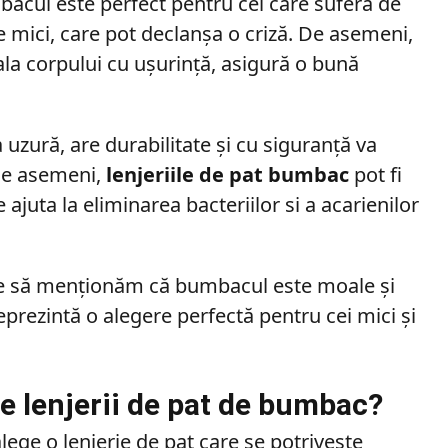
bacul este perfect pentru cei care suferă de
 mici, care pot declanșa o criză. De asemeni,
a corpului cu ușurință, asigură o bună
uzură, are durabilitate și cu siguranță va
 De asemeni,
lenjeriile de pat bumbac
pot fi
 ajuta la eliminarea bacteriilor si a acarienilor
uie să menționăm că bumbacul este moale și
reprezintă o alegere perfectă pentru cei mici și
 lenjerii de pat de bumbac?
lege o lenjerie de pat care se potrivește