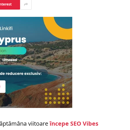
nterest
Săptămâna viitoare
începe SEO Vibes