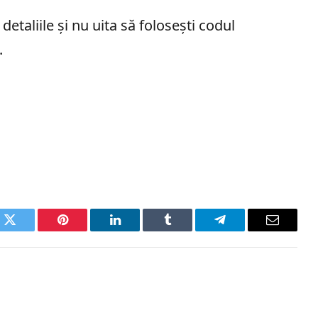
detaliile și nu uita să folosești codul
.
k
Twitter
Pinterest
LinkedIn
Tumblr
Telegram
Email