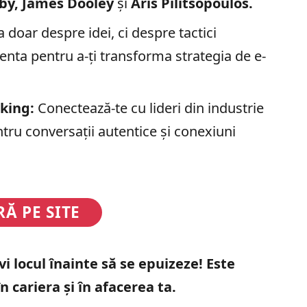
by, James Dooley
și
Aris Pilitsopoulos.
 doar despre idei, ci despre tactici
enta pentru a-ți transforma strategia de e-
king:
Conectează-te cu lideri din industrie
ntru conversații autentice și conexiuni
RĂ PE SITE
vi locul înainte să se epuizeze! Este
n cariera și în afacerea ta.