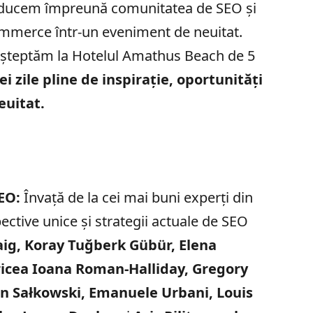
 aducem împreună comunitatea de SEO și
mmerce într-un eveniment de neuitat.
 așteptăm la Hotelul Amathus Beach de 5
ei zile pline de inspirație, oportunități
euitat.
SEO:
Învață de la cei mai buni experți din
spective unice și strategii actuale de SEO
ig, Koray Tuğberk Gübür, Elena
ricea Ioana Roman-Halliday, Gregory
an Sałkowski, Emanuele Urbani, Louis