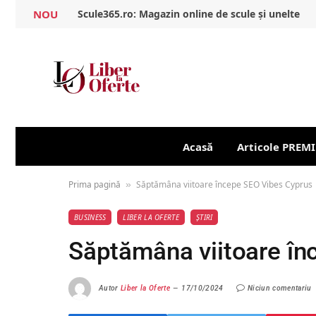
NOU
Scule365.ro: Magazin online de scule și unelte
Acasă
Articole PREM
Prima pagină
Săptămâna viitoare începe SEO Vibes Cyprus
»
BUSINESS
LIBER LA OFERTE
ȘTIRI
Săptămâna viitoare în
Autor
Liber la Oferte
17/10/2024
Niciun comentariu