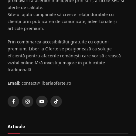
promovării afacerilor inteligente prin știri, articole SEO și
oferte de calitate.
Site-ul ajută companiile să creeze relații durabile cu
clienții prin publicarea de comunicate, advertoriale și
articole premium.
Prin combinarea accesibilității gratuite cu opțiuni
premium, Liber la Oferte se poziționează ca soluție
eficientă pentru afacerile românești care vor să crească
vizibil online fără investiții majore în publicitate
tradițională.
Email:
contact@liberlaoferte.ro
Facebook
Instagram
YouTube
TikTok
Articole