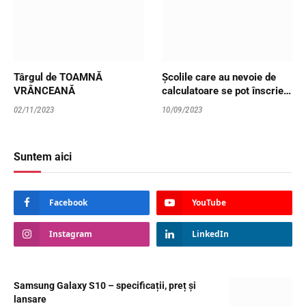
Târgul de TOAMNĂ
Școlile care au nevoie de
VRÂNCEANĂ
calculatoare se pot înscrie
până pe 2 octombrie în al
02/11/2023
10/09/2023
doilea apel al programului
Dăm Click pe România
2023
Suntem aici
Facebook
YouTube
Instagram
LinkedIn
Samsung Galaxy S10 – specificații, preț și
lansare