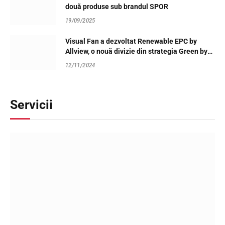
două produse sub brandul SPOR
19/09/2025
Visual Fan a dezvoltat Renewable EPC by
Allview, o nouă divizie din strategia Green by
Allview, dedicată unui viitor verde și business-
12/11/2024
urilor profitabile
Servicii