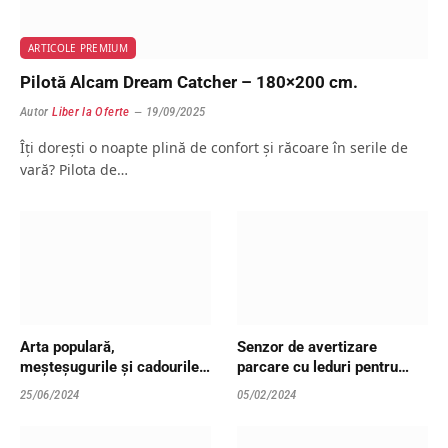
ARTICOLE PREMIUM
Pilotă Alcam Dream Catcher – 180×200 cm.
Autor
Liber la Oferte
19/09/2025
Îți dorești o noapte plină de confort și răcoare în serile de
vară? Pilota de…
Arta populară,
Senzor de avertizare
meșteșugurile și cadourile,
parcare cu leduri pentru
vedetele Târgului de vară
garaje
25/06/2024
05/02/2024
Învie Tradiția