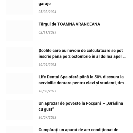
garaje
05/02/2024
Târgul de TOAMNĂ VRÂNCEANĂ
02/11/2023
Școlile care au nevoie de calculatoare se pot
înscrie până pe 2 octombrie în al doilea apel al
programului Dăm Click pe România 2023
10/09/2023
Life Dental Spa oferă până la 50% discount la
serviciile dentare pentru elevi și studenți, timp
de o lună, până la începerea noului an școlar
10/08/2023
Un aprozar de poveste la Focșani – „Grădina
cu gust”
30/07/2023
Cumpărați un aparat de aer condiționat de