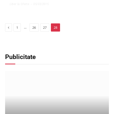
Liber la Oferte
05/03/2015
Previous
…
1
26
27
28
Publicitate